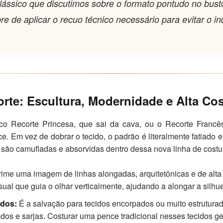
lássico que discutimos sobre o formato pontudo no bust
e de aplicar o recuo técnico necessário para evitar o i
rte: Escultura, Modernidade e Alta Co
ico Recorte Princesa, que sai da cava, ou o Recorte Francê
. Em vez de dobrar o tecido, o padrão é literalmente fatiado
 são camufladas e absorvidas dentro dessa nova linha de costur
ime uma imagem de linhas alongadas, arquitetônicas e de alta 
ual que guia o olhar verticalmente, ajudando a alongar a silhue
idos:
É a salvação para tecidos encorpados ou muito estruturad
dos e sarjas. Costurar uma pence tradicional nesses tecidos g