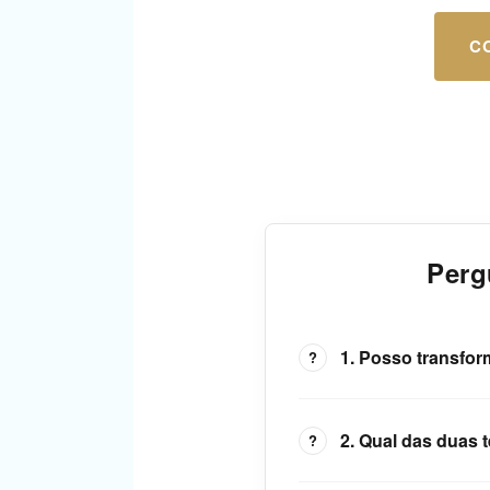
C
Perg
1. Posso transfo
2. Qual das duas 