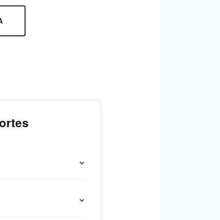
A
ortes