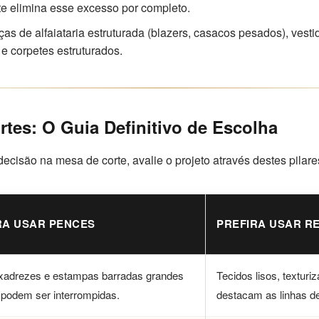
rte elimina esse excesso por completo.
as de alfaiataria estruturada (blazers, casacos pesados), vest
 e corpetes estruturados.
rtes: O Guia Definitivo de Escolha
decisão na mesa de corte, avalie o projeto através destes pilare
RA USAR PENCES
PREFIRA USAR R
, xadrezes e estampas barradas grandes
Tecidos lisos, texturi
 podem ser interrompidas.
destacam as linhas de