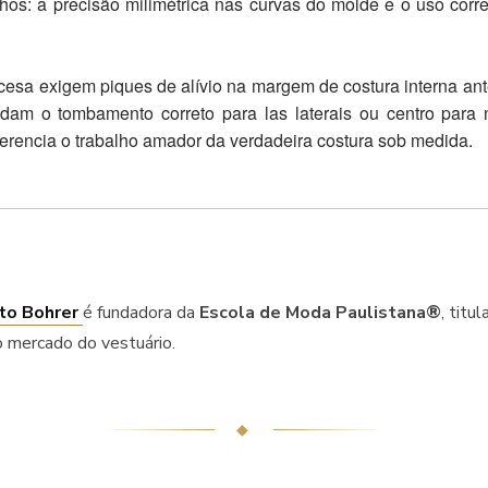
hos: a precisão milimétrica nas curvas do molde e o uso corr
cesa exigem piques de alívio na margem de costura interna ant
m o tombamento correto para las laterais ou centro para 
ferencia o trabalho amador da verdadeira costura sob medida.
to Bohrer
é fundadora da
Escola de Moda Paulistana®
, titu
o mercado do vestuário.
◆