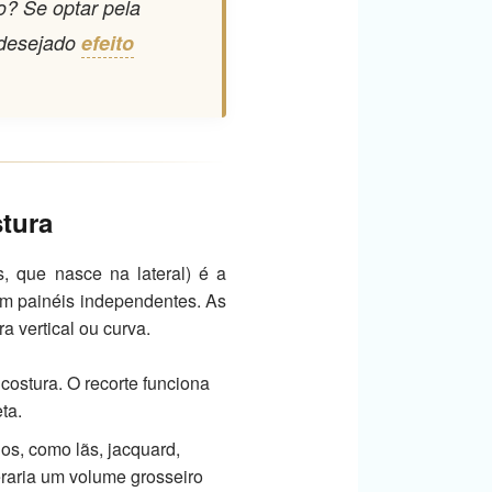
o? Se optar pela
ndesejado
efeito
stura
s, que nasce na lateral) é a
 em painéis independentes. As
a vertical ou curva.
costura. O recorte funciona
ta.
os, como lãs, jacquard,
eraria um volume grosseiro