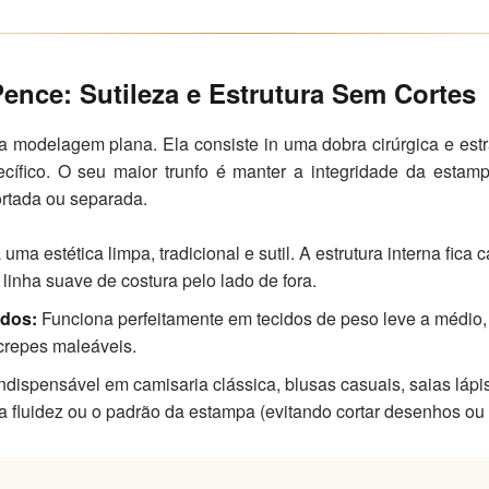
ence: Sutileza e Estrutura Sem Cortes
 modelagem plana. Ela consiste in uma dobra cirúrgica e estr
ífico. O seu maior trunfo é manter a integridade da estamp
rtada ou separada.
 uma estética limpa, tradicional e sutil. A estrutura interna fic
inha suave de costura pelo lado de fora.
idos:
Funciona perfeitamente em tecidos de peso leve a médio, 
crepes maleáveis.
ndispensável em camisaria clássica, blusas casuais, saias lápi
 a fluidez ou o padrão da estampa (evitando cortar desenhos ou l